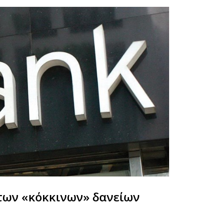
 των «κόκκινων» δανείων