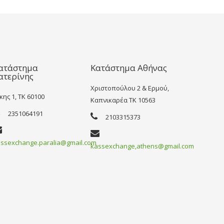
ατάστημα
Κατάστημα Αθήνας
ατερίνης
Χριστοπούλου 2 & Ερμού,
κης 1, TK 60100
Καπνικαρέα TK 10563
2351064191
2103315373
ssexchange.paralia@gmail.com
kassexchange,athens@gmail.com