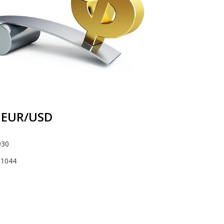
 EUR/USD
930
,1044